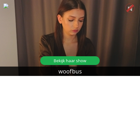
Bekijk haar show
woofbus